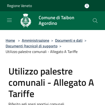
Salta al contenuto principale
Regione Veneto
Comune di Taibon
Agordino
Home
>
Amministrazione
>
Documenti e dati
>
Documenti (tecnico) di supporto
>
Utilizzo palestre comunali - Allegato A Tariffe
Utilizzo palestre
comunali - Allegato A
Tariffe
Riferito agli spazi sportivi comunali