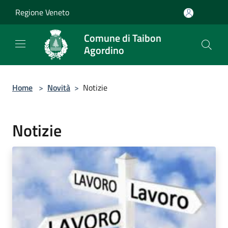
Salta al contenuto principale
Regione Veneto
Comune di Taibon
Agordino
Home
>
Novità
>
Notizie
Notizie