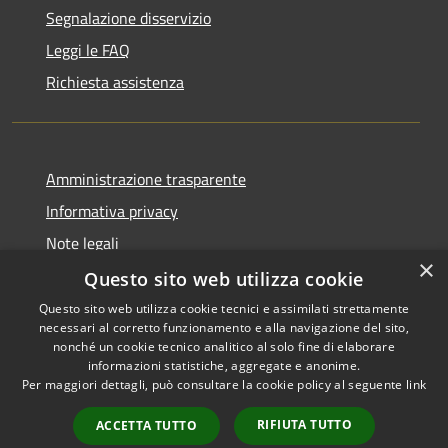
Segnalazione disservizio
Leggi le FAQ
Richiesta assistenza
Amministrazione trasparente
Informativa privacy
Note legali
×
Dichiarazione di accessibilità
Questo sito web utilizza cookie
Questo sito web utilizza cookie tecnici e assimilati strettamente
necessari al corretto funzionamento e alla navigazione del sito,
nonché un cookie tecnico analitico al solo fine di elaborare
informazioni statistiche, aggregate e anonime.
RSS
Copyright © 2026 • Comune di
Per maggiori dettagli, può consultare la cookie policy al seguente
link
Accessibilità
Taibon Agordino • Powered by
Privacy
Municipium
Accesso
•
RIFIUTA TUTTO
ACCETTA TUTTO