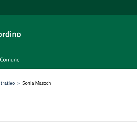
ordino
il Comune
trativo
>
Sonia Masoch