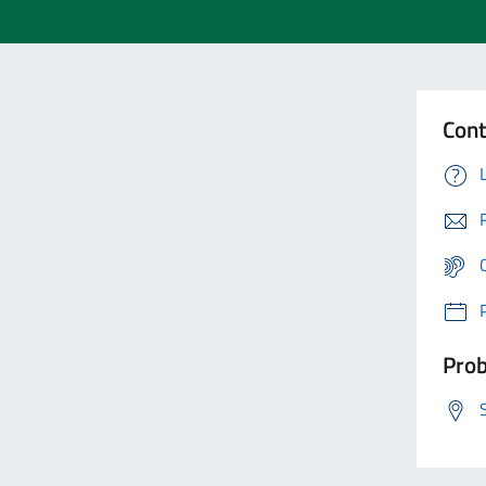
Cont
Prob