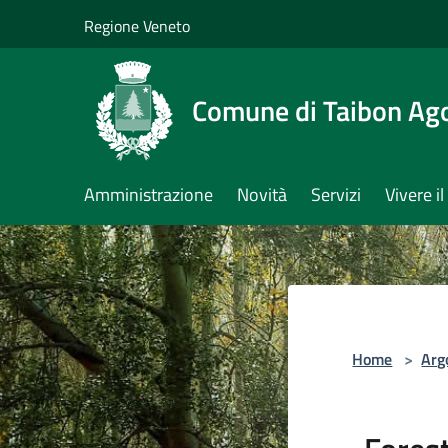
Salta al contenuto principale
Regione Veneto
Comune di Taibon Ag
Amministrazione
Novità
Servizi
Vivere 
Home
>
Arg