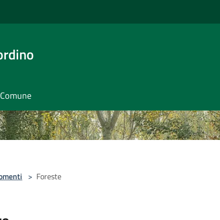
ordino
il Comune
omenti
>
Foreste