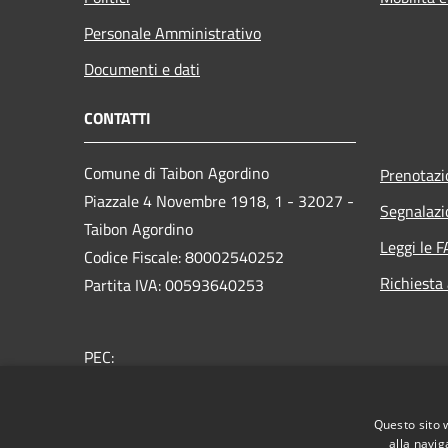
Personale Amministrativo
Documenti e dati
CONTATTI
Comune di Taibon Agordino
Prenotaz
Piazzale 4 Novembre 1918, 1 - 32027 -
Segnalazi
Taibon Agordino
Leggi le 
Codice Fiscale: 80002540252
Richiesta
Partita IVA: 00593640253
PEC:
comune.taibonagordino.bl@pecveneto.it
Centralino Unico: 0437660007
Questo sito 
alla navig