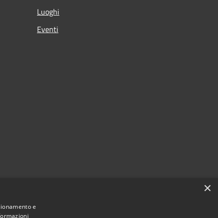
Luoghi
Eventi
×
nzionamento e
nformazioni