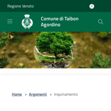
Salta al contenuto principale
Regione Veneto
Comune di Taibon
Agordino
Home
>
Argomenti
>
Inquinamento