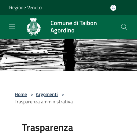
Salta al contenuto principale
Regione Veneto
Comune di Taibon
Agordino
Home
>
Argomenti
>
Trasparenza amministrativa
Trasparenza