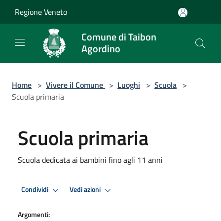
Salta al contenuto principale
Regione Veneto
Comune di Taibon
Agordino
Home
>
Vivere il Comune
>
Luoghi
>
Scuola
>
Scuola primaria
Scuola primaria
Scuola dedicata ai bambini fino agli 11 anni
Condividi
Vedi azioni
Argomenti: